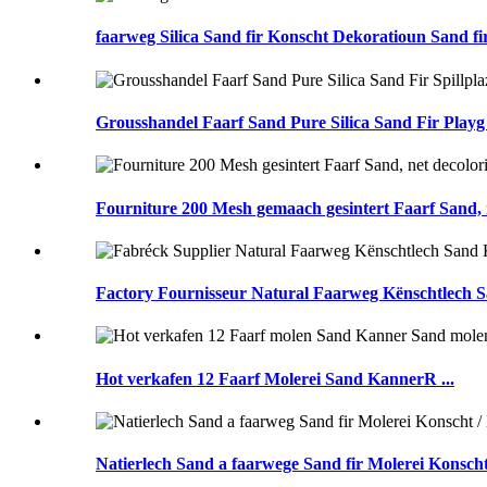
faarweg Silica Sand fir Konscht Dekoratioun Sand fir 
Grousshandel Faarf Sand Pure Silica Sand Fir Playg 
Fourniture 200 Mesh gemaach gesintert Faarf Sand, ne
Factory Fournisseur Natural Faarweg Kënschtlech Sa
Hot verkafen 12 Faarf Molerei Sand KannerR ...
Natierlech Sand a faarwege Sand fir Molerei Konscht /