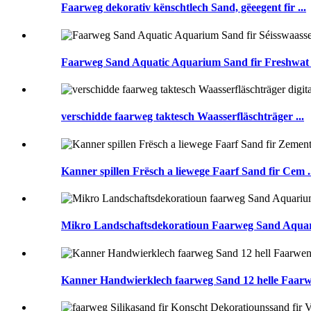
Faarweg dekorativ kënschtlech Sand, gëeegent fir ...
Faarweg Sand Aquatic Aquarium Sand fir Freshwat .
verschidde faarweg taktesch Waasserfläschträger ...
Kanner spillen Frësch a liewege Faarf Sand fir Cem .
Mikro Landschaftsdekoratioun Faarweg Sand Aquari
Kanner Handwierklech faarweg Sand 12 helle Faarwen