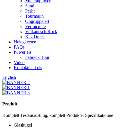
Mineralpulver
Sand
Perlit
Tourmalin
Ongruppéiert
Vermiculite
Vulkanesch Rock
Kaz Dreck
Neiegkeeten
FAQs
Iwwer eis
Fabréck Tour
Video
Kontaktéiert eis
English
Produit
Komplett Testausrüstung, komplett Produkter Spezifikatioune
Glaskugel