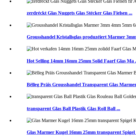
zerdréckt Glas Nuggets Glas Stécker Glas Fielsen ...
Grousshandel Kristallsglas produzéiert Marmer 3
Hot Selling 14mm 16mm 25mm Solid Faarf Glas Ma .
Bëlleg Präis Grousshandel Transparent Glas Marmer 
transparent Glas Ball Plastik Glas Roll Ball ...
Glas Marmer Kugel 16mm 25mm transparent Spigel .