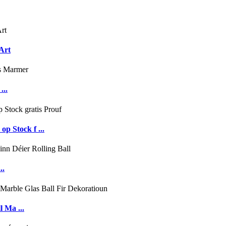
Art
..
p Stock f ...
..
 Ma ...