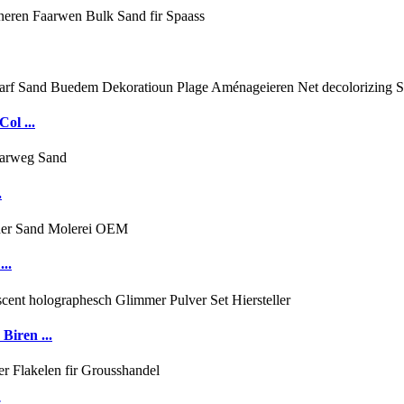
ol ...
.
..
Biren ...