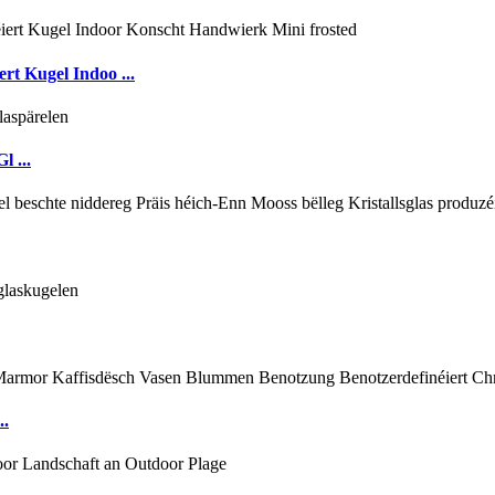
ert Kugel Indoo ...
l ...
..