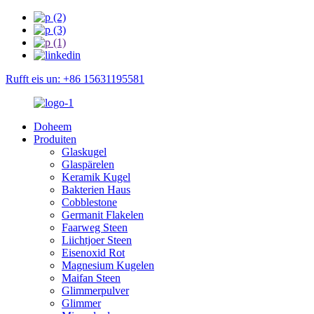
Rufft eis un: +86 15631195581
Doheem
Produiten
Glaskugel
Glaspärelen
Keramik Kugel
Bakterien Haus
Cobblestone
Germanit Flakelen
Faarweg Steen
Liichtjoer Steen
Eisenoxid Rot
Magnesium Kugelen
Maifan Steen
Glimmerpulver
Glimmer