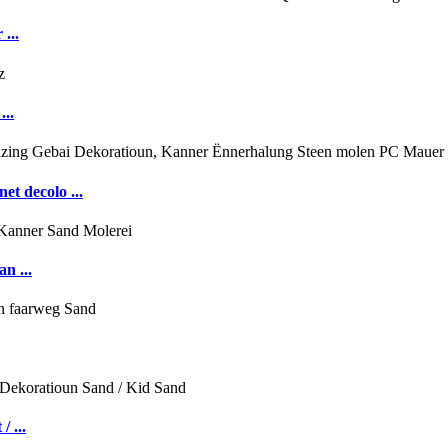
...
...
t decolo ...
n ...
 ...