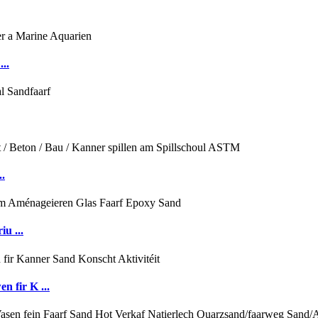
..
..
u ...
 fir K ...