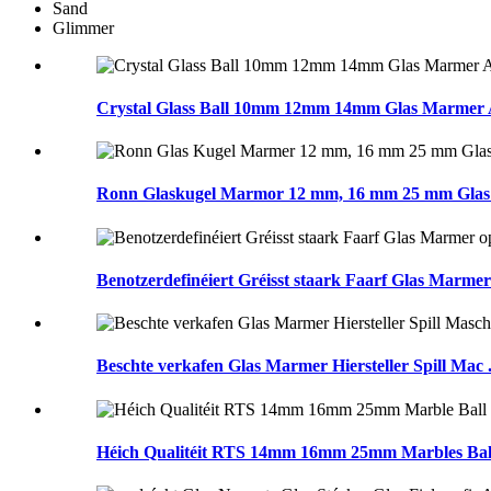
Sand
Glimmer
Crystal Glass Ball 10mm 12mm 14mm Glas Marmer 
Ronn Glaskugel Marmor 12 mm, 16 mm 25 mm Glas .
Benotzerdefinéiert Gréisst staark Faarf Glas Marmer o
Beschte verkafen Glas Marmer Hiersteller Spill Mac .
Héich Qualitéit RTS 14mm 16mm 25mm Marbles Ball