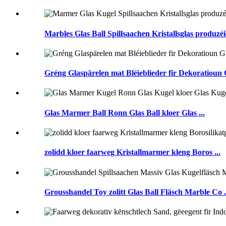
Marbles Glas Ball Spillsaachen Kristallsglas produzéi
Gréng Glaspärelen mat Bléieblieder fir Dekoratioun G
Glas Marmer Ball Ronn Glas Ball kloer Glas ...
zolidd kloer faarweg Kristallmarmer kleng Boros ...
Grousshandel Toy zolitt Glas Ball Fläsch Marble Co .