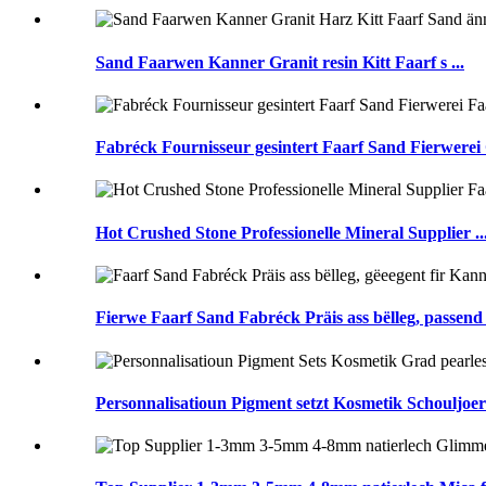
Sand Faarwen Kanner Granit resin Kitt Faarf s ...
Fabréck Fournisseur gesintert Faarf Sand Fierwerei C
Hot Crushed Stone Professionelle Mineral Supplier ..
Fierwe Faarf Sand Fabréck Präis ass bëlleg, passend .
Personnalisatioun Pigment setzt Kosmetik Schouljoer 