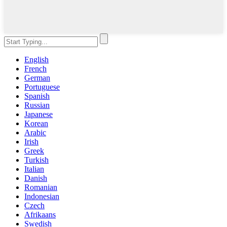
English
French
German
Portuguese
Spanish
Russian
Japanese
Korean
Arabic
Irish
Greek
Turkish
Italian
Danish
Romanian
Indonesian
Czech
Afrikaans
Swedish