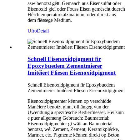
asw benotzt gëtt. Gemaach aus Eisensulfat oder
Eisenoxid giel oder Fouss Eisen gemëscht duerch
Héichtemperaturkalzinatioun, oder direkt aus
dem flëssege Medium.
Ufro
Detail
Schnell Eisenoxidpigment fir
Epoxybuedem Zementmierer
Imitéiert Fliesen Eisenoxidpigment
Schnell Eisenoxidpigment fir Epoxybuedem
Zementmierer Imitéiert Fliesen Eisenoxidpigment
Eisenoxidpigmenter kënnen op verschidde
Manéiere benotzt ginn, ofhängeg vun der
Uwendung a spezifesche Bedierfnesser. Hei sinn
e puer allgemeng Gebrauch: Baumaterial:
Eisenoxidpigmenter gi wäit an Baumaterial
benotzt, wéi Zement, Zement, Keramikplécke,
Marmer, etc. Pigmente kënnen direkt op Beton