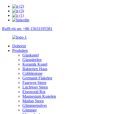
Rufft eis un: +86 15631195581
Doheem
Produiten
Glaskugel
Glaspärelen
Keramik Kugel
Bakterien Haus
Cobblestone
Germanit Flakelen
Faarweg Steen
Liichtjoer Steen
Eisenoxid Rot
Magnesium Kugelen
Maifan Steen
Glimmerpulver
Glimmer