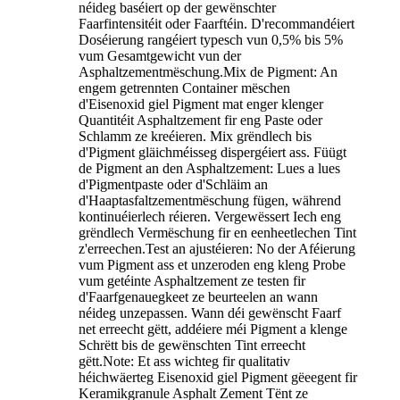
néideg baséiert op der gewënschter
Faarfintensitéit oder Faarftéin. D'recommandéiert
Doséierung rangéiert typesch vun 0,5% bis 5%
vum Gesamtgewicht vun der
Asphaltzementmëschung.Mix de Pigment: An
engem getrennten Container mëschen
d'Eisenoxid giel Pigment mat enger klenger
Quantitéit Asphaltzement fir eng Paste oder
Schlamm ze kreéieren. Mix grëndlech bis
d'Pigment gläichméisseg dispergéiert ass. Füügt
de Pigment an den Asphaltzement: Lues a lues
d'Pigmentpaste oder d'Schläim an
d'Haaptasfaltzementmëschung fügen, während
kontinuéierlech réieren. Vergewëssert Iech eng
grëndlech Vermëschung fir en eenheetlechen Tint
z'erreechen.Test an ajustéieren: No der Aféierung
vum Pigment ass et unzeroden eng kleng Probe
vum getéinte Asphaltzement ze testen fir
d'Faarfgenauegkeet ze beurteelen an wann
néideg unzepassen. Wann déi gewënscht Faarf
net erreecht gëtt, addéiere méi Pigment a klenge
Schrëtt bis de gewënschten Tint erreecht
gëtt.Note: Et ass wichteg fir qualitativ
héichwäerteg Eisenoxid giel Pigment gëeegent fir
Keramikgranule Asphalt Zement Tënt ze