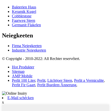
Bakterien Haus
Keramik Kugel
Cobblestone
Faarweg Steen
Germanit Flakelen
Neiegkeeten
Firma Neiegkeeten
Industrie Neiegkeeten
© Copyright - 2010-2022: All Rechter reservéiert.
Hot Produkter
Sitemap
AMP Mobile
Perlit 100 Liter
,
Perlit
,
Liichtjoer Steen
,
Perlit a Vermiculite
,
Perlit Fir Gaart
,
Perlit Buedem Ännerung
,
E-Mail schécken
x