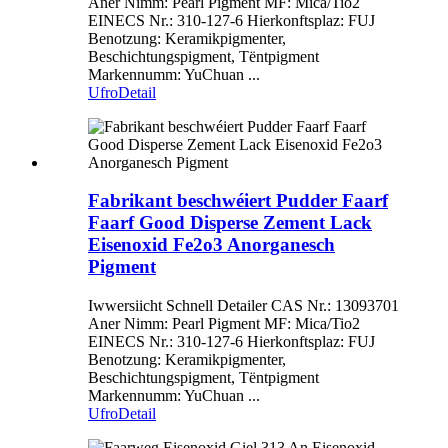
Aner Nimm: Pearl Pigment MF: Mica/Tio2
EINECS Nr.: 310-127-6 Hierkonftsplaz: FUJ
Benotzung: Keramikpigmenter,
Beschichtungspigment, Tëntpigment
Markennumm: YuChuan ...
Ufro
Detail
Fabrikant beschwéiert Pudder Faarf
Faarf Good Disperse Zement Lack
Eisenoxid Fe2o3 Anorganesch
Pigment
Iwwersiicht Schnell Detailer CAS Nr.: 13093701
Aner Nimm: Pearl Pigment MF: Mica/Tio2
EINECS Nr.: 310-127-6 Hierkonftsplaz: FUJ
Benotzung: Keramikpigmenter,
Beschichtungspigment, Tëntpigment
Markennumm: YuChuan ...
Ufro
Detail