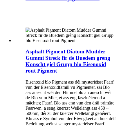
Asphalt Pigment Diatom Mudder
Gummi Streck fir de Buedem gréng
Konscht giel Grupp blo Eisenoxid
rout Pigment
Eisenoxid blo Pigment ass déi mysteriéisst Faarf
vun der Eisenoxidfamill vu Pigmenter, säi Blo
ass anescht wéi den Himmelblo an anescht wéi
de Blo vum Mier, et ass eng faszinéierend a
mächteg Faarf. Blo ass eng vun den dräi primäre
Faarwen, a seng kuerzst Wellelängt ass 450 ~
500nm, déi zu der kuerzer Wellelängt gehéiert.
Blo ass e Symbol vun der Éiwegkeet an huet déif
Bedeitung wéinst senger mysteriéiser Faarf.