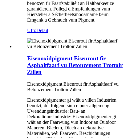
benotzen fir Faarfstabilitéit an Haltbarkeet ze
garantéieren. Follegt d'Empfehlungen vum
Hiersteller a Sécherheetsmoossname beim
Ëmgank a Gebrauch vum Pigment.
Ufro
Detail
Eisenoxidpigment Eisenrout fir
Asphaltfaarf vu Betonzement Trottoir
Zillen
Eisenoxidpigment Eisenrout fir Asphaltfaarf vu
Betonzement Trottoir Zillen
Eisenoxidpigmenter gi wäit a villen Industrien
benotzt, déi folgend sinn e puer allgemeng
Uwendungsindustrie: Bau- an
Dekoratiounsindustrie: Eisenoxidpigmenter gi
wäit an der Faarwung vun Indoor an Outdoor
Maueren, Biedem, Diech an dekorative
Materialien, wéi Faarwen, Beschichtungen