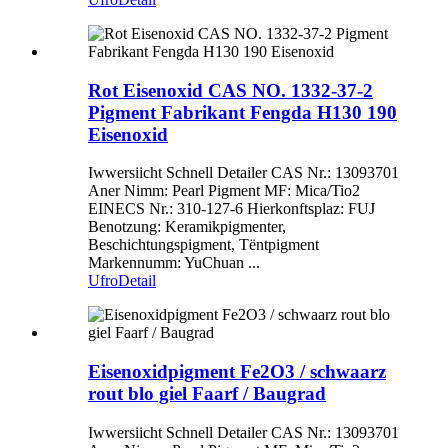
Rot Eisenoxid CAS NO. 1332-37-2
Pigment Fabrikant Fengda H130 190
Eisenoxid
Iwwersiicht Schnell Detailer CAS Nr.: 13093701
Aner Nimm: Pearl Pigment MF: Mica/Tio2
EINECS Nr.: 310-127-6 Hierkonftsplaz: FUJ
Benotzung: Keramikpigmenter,
Beschichtungspigment, Tëntpigment
Markennumm: YuChuan ...
Ufro
Detail
Eisenoxidpigment Fe2O3 / schwaarz
rout blo giel Faarf / Baugrad
Iwwersiicht Schnell Detailer CAS Nr.: 13093701