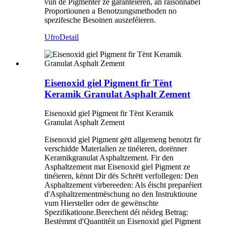
vun de Pigmenter ze garantéieren, an raisonnabel
Proportiounen a Benotzungsmethoden no
spezifesche Besoinen auszeféieren.
Ufro
Detail
Eisenoxid giel Pigment fir Tënt
Keramik Granulat Asphalt Zement
Eisenoxid giel Pigment fir Tënt Keramik
Granulat Asphalt Zement
Eisenoxid giel Pigment gëtt allgemeng benotzt fir
verschidde Materialien ze tinéieren, dorënner
Keramikgranulat Asphaltzement. Fir den
Asphaltzement mat Eisenoxid giel Pigment ze
tinéieren, kënnt Dir dës Schrëtt verfollegen: Den
Asphaltzement virbereeden: Als éischt preparéiert
d'Asphaltzementmëschung no den Instruktioune
vum Hiersteller oder de gewënschte
Spezifikatioune.Berechent déi néideg Betrag:
Bestëmmt d'Quantitéit un Eisenoxid giel Pigment