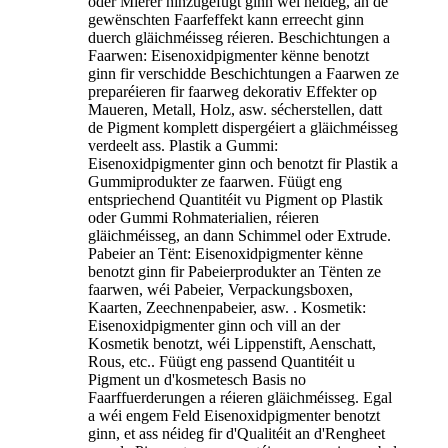
oder Mierer hinzugefügt ginn wéi néideg, an de
gewënschten Faarfeffekt kann erreecht ginn
duerch gläichméisseg réieren. Beschichtungen a
Faarwen: Eisenoxidpigmenter kënne benotzt
ginn fir verschidde Beschichtungen a Faarwen ze
preparéieren fir faarweg dekorativ Effekter op
Maueren, Metall, Holz, asw. sécherstellen, datt
de Pigment komplett dispergéiert a gläichméisseg
verdeelt ass. Plastik a Gummi:
Eisenoxidpigmenter ginn och benotzt fir Plastik a
Gummiprodukter ze faarwen. Füügt eng
entspriechend Quantitéit vu Pigment op Plastik
oder Gummi Rohmaterialien, réieren
gläichméisseg, an dann Schimmel oder Extrude.
Pabeier an Tënt: Eisenoxidpigmenter kënne
benotzt ginn fir Pabeierprodukter an Tënten ze
faarwen, wéi Pabeier, Verpackungsboxen,
Kaarten, Zeechnenpabeier, asw. . Kosmetik:
Eisenoxidpigmenter ginn och vill an der
Kosmetik benotzt, wéi Lippenstift, Aenschatt,
Rous, etc.. Füügt eng passend Quantitéit u
Pigment un d'kosmetesch Basis no
Faarffuerderungen a réieren gläichméisseg. Egal
a wéi engem Feld Eisenoxidpigmenter benotzt
ginn, et ass néideg fir d'Qualitéit an d'Rengheet