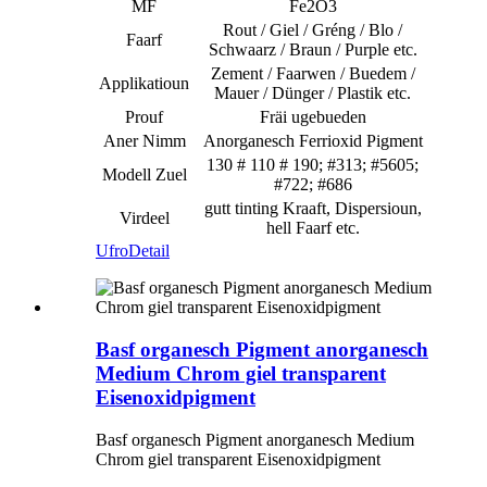
MF
Fe2O3
Rout / Giel / Gréng / Blo /
Faarf
Schwaarz / Braun / Purple etc.
Zement / Faarwen / Buedem /
Applikatioun
Mauer / Dünger / Plastik etc.
Prouf
Fräi ugebueden
Aner Nimm
Anorganesch Ferrioxid Pigment
130 # 110 # 190; #313; #5605;
Modell Zuel
#722; #686
gutt tinting Kraaft, Dispersioun,
Virdeel
hell Faarf etc.
Ufro
Detail
Basf organesch Pigment anorganesch
Medium Chrom giel transparent
Eisenoxidpigment
Basf organesch Pigment anorganesch Medium
Chrom giel transparent Eisenoxidpigment