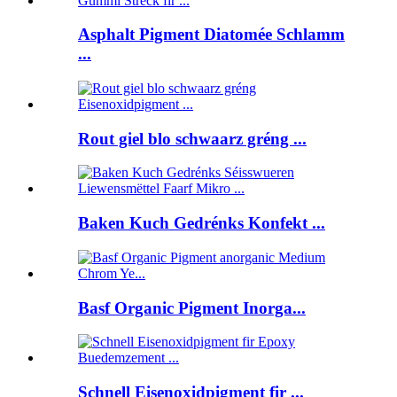
Asphalt Pigment Diatomée Schlamm
...
Rout giel blo schwaarz gréng ...
Baken Kuch Gedrénks Konfekt ...
Basf Organic Pigment Inorga...
Schnell Eisenoxidpigment fir ...