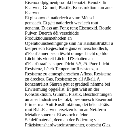
Eisenoxidpigmentprodukt benotzt: Benotzt fir
Faarwen, Gummi, Plastik, Konstruktioun an aner
Faarwen
Et gi souwuel natierlech a vum Mënsch
gemaach. Et gëtt natierlech westlech rout
genannt. Et ass am Fong reng Eisenoxid. Roude
Pulver. Duerch déi verschidde
Produktiounsmethoden an
Operatiounsbedingunge sinn hir Kristallstruktur a
kierperlech Eegeschafte ganz ënnerschiddlech,
d'Faarf ännert sech tëscht orange Liicht op blo
Liicht bis violett Liicht. D'Schatten an
d'Faarfkraaft si super. Dicht 5-5,25. Puer Liicht
Resistenz, héich Temperatur Resistenz, a
Resistenz zu atmosphäreschen Afloss, Resistenz
zu dreckeg Gas, Resistenz zu all Alkali. A
konzentréiert Säuren gëtt et graduell nëmme bei
Erwiermung opgeléist. Et gëtt wäit an der
Konstruktioun, Gummi, Plastik, Beschichtungen
an aner Industrien benotzt, besonnesch Eisenrout
Primer mat Anti-Rustfunktioun, déi héich-Präis-
rout Bläi-Faarwen ersetzen kann an Net-ferro
Metaller spueren. Et ass och e feine
Schleifmaterial, deen an der Polierung vu
Präzisiounshardwareinstrumenter, optescht Glas,