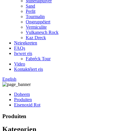
Mineralpulver
Sand
Perlit
Tourmalin
Ongruppéiert
Vermiculite
Vulkanesch Rock
Kaz Dreck
Neiegkeeten
FAQs
Iwwer eis
Fabréck Tour
Video
Kontaktéiert eis
English
Doheem
Produiten
Eisenoxid Rot
Produiten
Kategorien