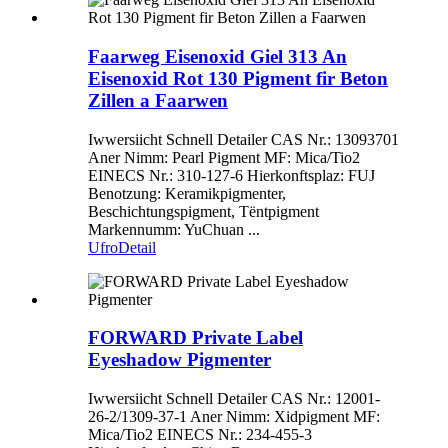
Faarweg Eisenoxid Giel 313 An
Eisenoxid Rot 130 Pigment fir Beton
Zillen a Faarwen
Iwwersiicht Schnell Detailer CAS Nr.: 13093701
Aner Nimm: Pearl Pigment MF: Mica/Tio2
EINECS Nr.: 310-127-6 Hierkonftsplaz: FUJ
Benotzung: Keramikpigmenter,
Beschichtungspigment, Tëntpigment
Markennumm: YuChuan ...
Ufro
Detail
FORWARD Private Label
Eyeshadow Pigmenter
Iwwersiicht Schnell Detailer CAS Nr.: 12001-
26-2/1309-37-1 Aner Nimm: Xidpigment MF:
Mica/Tio2 EINECS Nr.: 234-455-3