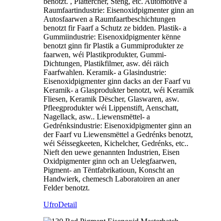
benotzt. , Plättercher, Steng, etc. Automotive a
Raumfaartindustrie: Eisenoxidpigmenter ginn an
Autosfaarwen a Raumfaartbeschichtungen
benotzt fir Faarf a Schutz ze bidden. Plastik- a
Gummiindustrie: Eisenoxidpigmenter kënne
benotzt ginn fir Plastik a Gummiprodukter ze
faarwen, wéi Plastikprodukter, Gummi-
Dichtungen, Plastikfilmer, asw. déi räich
Faarfwahlen. Keramik- a Glasindustrie:
Eisenoxidpigmenter ginn dacks an der Faarf vu
Keramik- a Glasprodukter benotzt, wéi Keramik
Fliesen, Keramik Dëscher, Glaswaren, asw.
Pfleegprodukter wéi Lippenstift, Aenschatt,
Nagellack, asw.. Liewensmëttel- a
Gedrénksindustrie: Eisenoxidpigmenter ginn an
der Faarf vu Liewensmëttel a Gedrénks benotzt,
wéi Séissegkeeten, Kichelcher, Gedrénks, etc..
Nieft den uewe genannten Industrien, Eisen
Oxidpigmenter ginn och an Uelegfaarwen,
Pigment- an Tëntfabrikatioun, Konscht an
Handwierk, chemesch Laboratoiren an aner
Felder benotzt.
Ufro
Detail