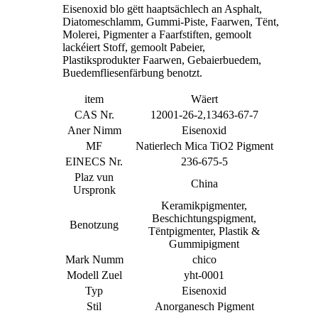
Eisenoxid blo gëtt haaptsächlech an Asphalt,
Diatomeschlamm, Gummi-Piste, Faarwen, Tënt,
Molerei, Pigmenter a Faarfstiften, gemoolt
lackéiert Stoff, gemoolt Pabeier,
Plastiksprodukter Faarwen, Gebaierbuedem,
Buedemfliesenfärbung benotzt.
item
Wäert
CAS Nr.
12001-26-2,13463-67-7
Aner Nimm
Eisenoxid
MF
Natierlech Mica TiO2 Pigment
EINECS Nr.
236-675-5
Plaz vun
China
Urspronk
Keramikpigmenter,
Beschichtungspigment,
Benotzung
Tëntpigmenter, Plastik &
Gummipigment
Mark Numm
chico
Modell Zuel
yht-0001
Typ
Eisenoxid
Stil
Anorganesch Pigment