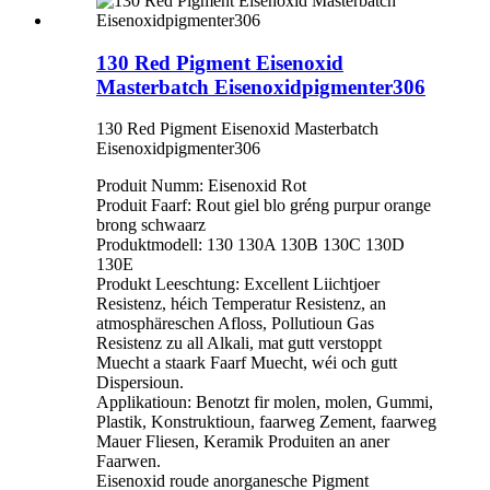
130 Red Pigment Eisenoxid
Masterbatch Eisenoxidpigmenter306
130 Red Pigment Eisenoxid Masterbatch
Eisenoxidpigmenter306
Produit Numm: Eisenoxid Rot
Produit Faarf: Rout giel blo gréng purpur orange
brong schwaarz
Produktmodell: 130 130A 130B 130C 130D
130E
Produkt Leeschtung: Excellent Liichtjoer
Resistenz, héich Temperatur Resistenz, an
atmosphäreschen Afloss, Pollutioun Gas
Resistenz zu all Alkali, mat gutt verstoppt
Muecht a staark Faarf Muecht, wéi och gutt
Dispersioun.
Applikatioun: Benotzt fir molen, molen, Gummi,
Plastik, Konstruktioun, faarweg Zement, faarweg
Mauer Fliesen, Keramik Produiten an aner
Faarwen.
Eisenoxid roude anorganesche Pigment