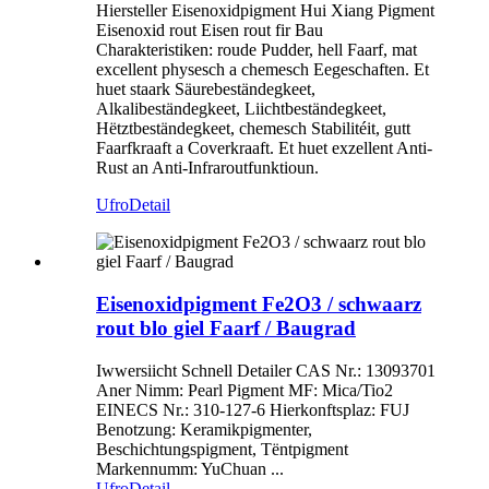
Hiersteller Eisenoxidpigment Hui Xiang Pigment
Eisenoxid rout Eisen rout fir Bau
Charakteristiken: roude Pudder, hell Faarf, mat
excellent physesch a chemesch Eegeschaften. Et
huet staark Säurebeständegkeet,
Alkalibeständegkeet, Liichtbeständegkeet,
Hëtztbeständegkeet, chemesch Stabilitéit, gutt
Faarfkraaft a Coverkraaft. Et huet exzellent Anti-
Rust an Anti-Infraroutfunktioun.
Ufro
Detail
Eisenoxidpigment Fe2O3 / schwaarz
rout blo giel Faarf / Baugrad
Iwwersiicht Schnell Detailer CAS Nr.: 13093701
Aner Nimm: Pearl Pigment MF: Mica/Tio2
EINECS Nr.: 310-127-6 Hierkonftsplaz: FUJ
Benotzung: Keramikpigmenter,
Beschichtungspigment, Tëntpigment
Markennumm: YuChuan ...
Ufro
Detail