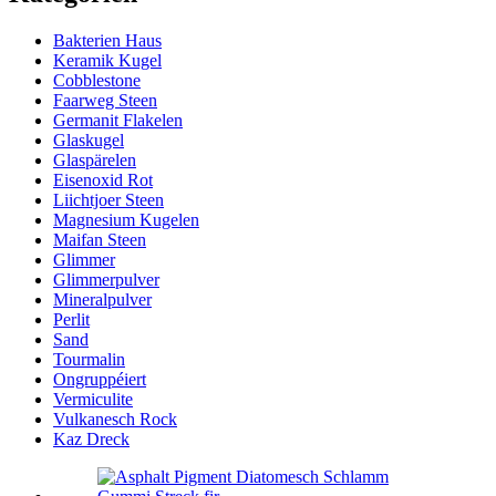
Bakterien Haus
Keramik Kugel
Cobblestone
Faarweg Steen
Germanit Flakelen
Glaskugel
Glaspärelen
Eisenoxid Rot
Liichtjoer Steen
Magnesium Kugelen
Maifan Steen
Glimmer
Glimmerpulver
Mineralpulver
Perlit
Sand
Tourmalin
Ongruppéiert
Vermiculite
Vulkanesch Rock
Kaz Dreck