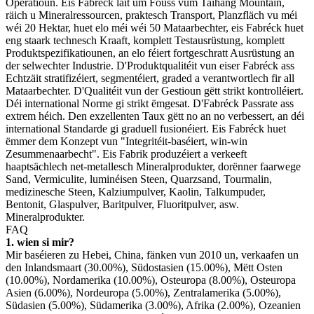
Operatioun. Eis Fabréck läit um Fouss vum Taihang Mountain,
räich u Mineralressourcen, praktesch Transport, Planzfläch vu méi
wéi 20 Hektar, huet elo méi wéi 50 Mataarbechter, eis Fabréck huet
eng staark technesch Kraaft, komplett Testausrüstung, komplett
Produktspezifikatiounen, an elo féiert fortgeschratt Ausrüstung an
der selwechter Industrie. D'Produktqualitéit vun eiser Fabréck ass
Echtzäit stratifizéiert, segmentéiert, graded a verantwortlech fir all
Mataarbechter. D'Qualitéit vun der Gestioun gëtt strikt kontrolléiert.
Déi international Norme gi strikt ëmgesat. D'Fabréck Passrate ass
extrem héich. Den exzellenten Taux gëtt no an no verbessert, an déi
international Standarde gi graduell fusionéiert. Eis Fabréck huet
ëmmer dem Konzept vun "Integritéit-baséiert, win-win
Zesummenaarbecht". Eis Fabrik produzéiert a verkeeft
haaptsächlech net-metallesch Mineralprodukter, dorënner faarwege
Sand, Vermiculite, luminéisen Steen, Quarzsand, Tourmalin,
medizinesche Steen, Kalziumpulver, Kaolin, Talkumpuder,
Bentonit, Glaspulver, Baritpulver, Fluoritpulver, asw.
Mineralprodukter.
FAQ
1. wien si mir?
Mir baséieren zu Hebei, China, fänken vun 2010 un, verkaafen un
den Inlandsmaart (30.00%), Südostasien (15.00%), Mëtt Osten
(10.00%), Nordamerika (10.00%), Osteuropa (8.00%), Osteuropa
Asien (6.00%), Nordeuropa (5.00%), Zentralamerika (5.00%),
Südasien (5.00%), Südamerika (3.00%), Afrika (2.00%), Ozeanien