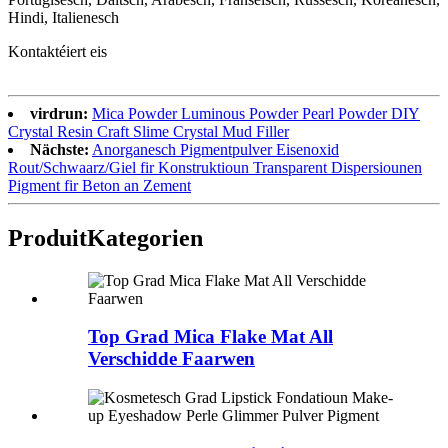
Hindi, Italienesch
Kontaktéiert eis
virdrun:
Mica Powder Luminous Powder Pearl Powder DIY
Crystal Resin Craft Slime Crystal Mud Filler
Nächste:
Anorganesch Pigmentpulver Eisenoxid
Rout/Schwaarz/Giel fir Konstruktioun Transparent Dispersiounen
Pigment fir Beton an Zement
Produit
Kategorien
Top Grad Mica Flake Mat All
Verschidde Faarwen