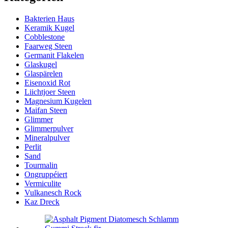
Bakterien Haus
Keramik Kugel
Cobblestone
Faarweg Steen
Germanit Flakelen
Glaskugel
Glaspärelen
Eisenoxid Rot
Liichtjoer Steen
Magnesium Kugelen
Maifan Steen
Glimmer
Glimmerpulver
Mineralpulver
Perlit
Sand
Tourmalin
Ongruppéiert
Vermiculite
Vulkanesch Rock
Kaz Dreck