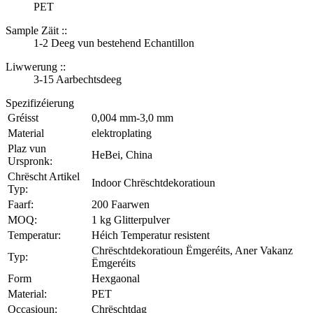
PET
Sample Zäit ::
1-2 Deeg vun bestehend Echantillon
Liwwerung ::
3-15 Aarbechtsdeeg
Spezifizéierung
Gréisst
0,004 mm-3,0 mm
Material
elektroplating
Plaz vun
HeBei, China
Urspronk:
Chrëscht Artikel
Indoor Chrëschtdekoratioun
Typ:
Faarf:
200 Faarwen
MOQ:
1 kg Glitterpulver
Temperatur:
Héich Temperatur resistent
Chrëschtdekoratioun Ëmgeréits, Aner Vakanz
Typ:
Ëmgeréits
Form
Hexgaonal
Material:
PET
Occasioun:
Chrëschtdag