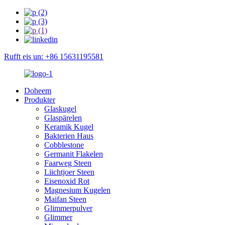
Rufft eis un: +86 15631195581
Doheem
Produkter
Glaskugel
Glaspärelen
Keramik Kugel
Bakterien Haus
Cobblestone
Germanit Flakelen
Faarweg Steen
Liichtjoer Steen
Eisenoxid Rot
Magnesium Kugelen
Maifan Steen
Glimmerpulver
Glimmer