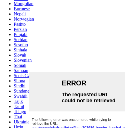
Mongolian
Burmese
Nepali
Norwegian
Pashto
Persian
Punjabi
Serbian
Sesotho
Sinhala
Slovak
Slovenian
Somali
Samoan
Scots Gaelic
Shona
Sindhi
Sundanese
Swahili
Tajik
Tamil
Telugu
Thai
Ukrainian
Urdu