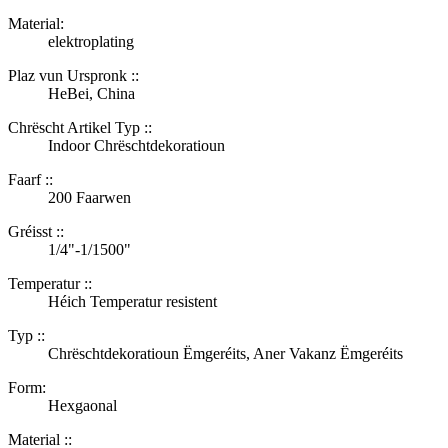
Material:
elektroplating
Plaz vun Urspronk ::
HeBei, China
Chrëscht Artikel Typ ::
Indoor Chrëschtdekoratioun
Faarf ::
200 Faarwen
Gréisst ::
1/4"-1/1500"
Temperatur ::
Héich Temperatur resistent
Typ ::
Chrëschtdekoratioun Ëmgeréits, Aner Vakanz Ëmgeréits
Form:
Hexgaonal
Material ::