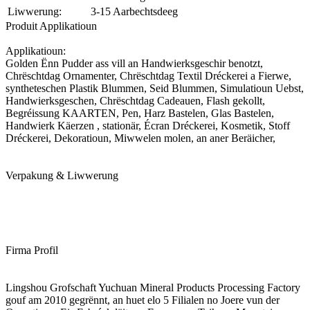
Liwwerung:
3-15 Aarbechtsdeeg
Produit Applikatioun
Applikatioun:
Golden Ënn Pudder ass vill an Handwierksgeschir benotzt,
Chrëschtdag Ornamenter, Chrëschtdag Textil Dréckerei a Fierwe,
syntheteschen Plastik Blummen, Seid Blummen, Simulatioun Uebst,
Handwierksgeschen, Chrëschtdag Cadeauen, Flash gekollt,
Begréissung KAARTEN, Pen, Harz Bastelen, Glas Bastelen,
Handwierk Käerzen , stationär, Écran Dréckerei, Kosmetik, Stoff
Dréckerei, Dekoratioun, Miwwelen molen, an aner Beräicher,
Verpakung & Liwwerung
Firma Profil
Lingshou Grofschaft Yuchuan Mineral Products Processing Factory
gouf am 2010 gegrënnt, an huet elo 5 Filialen no Joere vun der