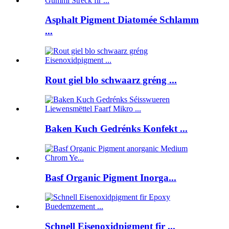
Asphalt Pigment Diatomée Schlamm
...
Rout giel blo schwaarz gréng ...
Baken Kuch Gedrénks Konfekt ...
Basf Organic Pigment Inorga...
Schnell Eisenoxidpigment fir ...