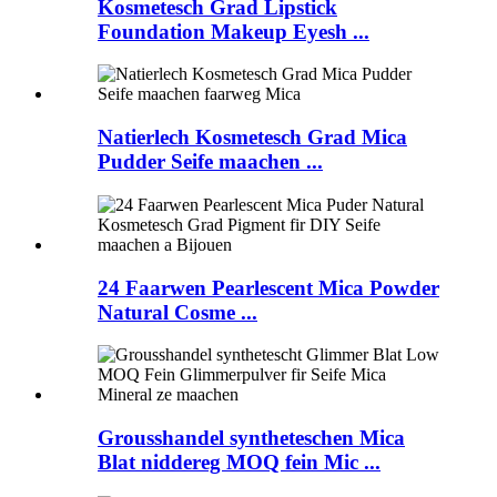
Kosmetesch Grad Lipstick
Foundation Makeup Eyesh ...
Natierlech Kosmetesch Grad Mica
Pudder Seife maachen ...
24 Faarwen Pearlescent Mica Powder
Natural Cosme ...
Grousshandel syntheteschen Mica
Blat niddereg MOQ fein Mic ...