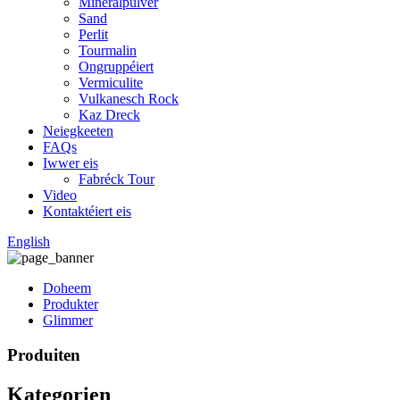
Mineralpulver
Sand
Perlit
Tourmalin
Ongruppéiert
Vermiculite
Vulkanesch Rock
Kaz Dreck
Neiegkeeten
FAQs
Iwwer eis
Fabréck Tour
Video
Kontaktéiert eis
English
Doheem
Produkter
Glimmer
Produiten
Kategorien