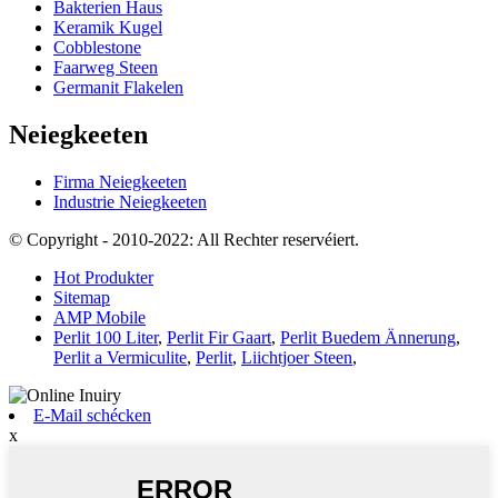
Bakterien Haus
Keramik Kugel
Cobblestone
Faarweg Steen
Germanit Flakelen
Neiegkeeten
Firma Neiegkeeten
Industrie Neiegkeeten
© Copyright - 2010-2022: All Rechter reservéiert.
Hot Produkter
Sitemap
AMP Mobile
Perlit 100 Liter
,
Perlit Fir Gaart
,
Perlit Buedem Ännerung
,
Perlit a Vermiculite
,
Perlit
,
Liichtjoer Steen
,
E-Mail schécken
x