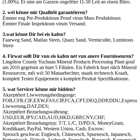
(1.00%). Et sinn am Ganzen ongeféier 11-50 Leit an eisem Büro.
2. wéi kënne mir Qualitéit garantéieren?
Ëmmer eng Pre-Produktioun Prouf virun Mass Produktioun;
Ëmmer Finale Inspektioun virum Versand;
3.wat kënnt Dir bei eis kafen?
Faarweg Sand, Maifan Steen, Quarz Sand, Vermiculite, Luminous
Steen
4. Firwat sollt Dir vun eis kafen net vun anere Fournisseuren?
Lingshou County Yuchuan Mineral Products Processing Plant gouf
am 2010 gegrënnt an huet 5 Filialen. Eis Fabréck huet räich Mineral
Ressourcen, méi wéi 50 Mataarbechter, staark technesch Kraaft,
komplett Testen Equipement a komplett Produit Spezifikatioune.
5. wat Servicer kënne mir bidden?
Akzeptéiert Liwwerungsbedingunge:
FOB,CFR,CIF,EXW,FAS,CIP,FCA,CPT,DEQ,DDP,DDU,Express
Liwwerung,DAF,DES;
Akzeptéiert Bezuelungswährung:
USD,EUR,JPY,CAD,AUD,HKD,GBP,CNY,CHF;
Akzeptéiert Bezuelungstyp: T/T, L/C, D/PD/A, MoneyGram,
Kreditkaart, PayPal, Western Union, Cash, Escrow;
Sprooch geschwat: Englesch, Chinesesch, Spuenesch, Japanesch,
Portugisesch, Däitsch, Arabesch, Franséisch, Russesch, Koreanesch,