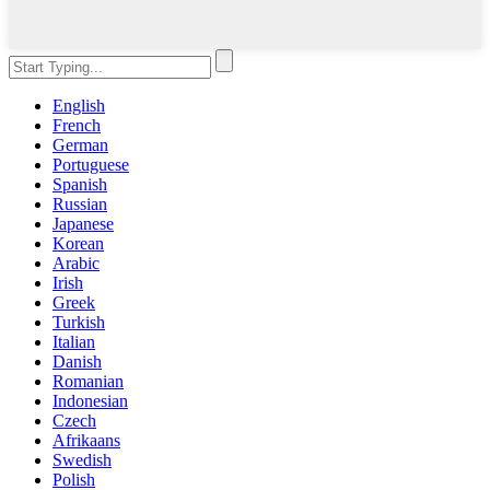
English
French
German
Portuguese
Spanish
Russian
Japanese
Korean
Arabic
Irish
Greek
Turkish
Italian
Danish
Romanian
Indonesian
Czech
Afrikaans
Swedish
Polish