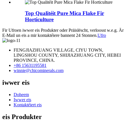
Top Qualitéit Pure Mica Flake Fir
Horticulture
Fir Ufroen iwwer eis Produkter oder Präislëscht, verloosst w.e.g. Är
E-Mail un eis a mir kontaktéiere bannent 24 Stonnen.
Ufro
FENGJIAZHUANG VILLAGE, CIYU TOWN,
LINGSHOU COUNTY, SHIJIAZHUANG CITY, HEBEI
PROVINCE, CHINA.
+86 15631195581
winnie@chicominerals.com
iwwer eis
Doheem
Iwwer eis
Kontaktéiert eis
eis Produkter