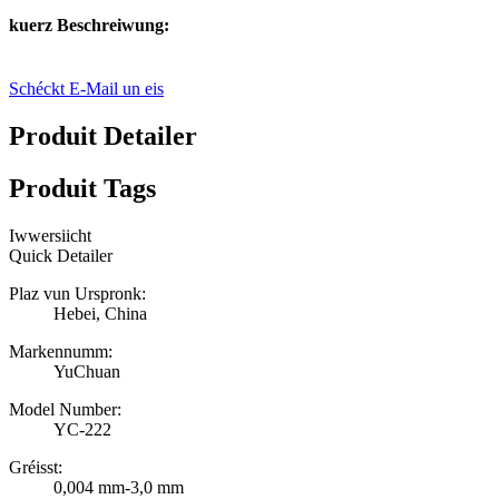
kuerz Beschreiwung:
Schéckt E-Mail un eis
Produit Detailer
Produit Tags
Iwwersiicht
Quick Detailer
Plaz vun Urspronk:
Hebei, China
Markennumm:
YuChuan
Model Number:
YC-222
Gréisst:
0,004 mm-3,0 mm