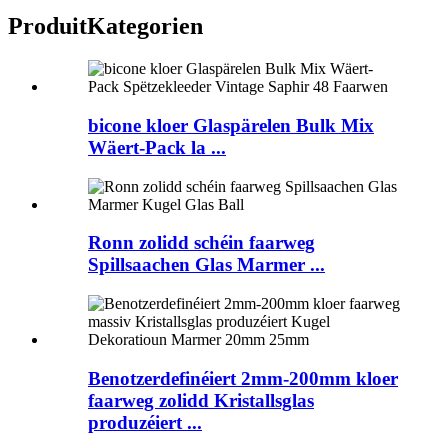
Produit
Kategorien
bicone kloer Glaspärelen Bulk Mix
Wäert-Pack la ...
Ronn zolidd schéin faarweg
Spillsaachen Glas Marmer ...
Benotzerdefinéiert 2mm-200mm kloer
faarweg zolidd Kristallsglas
produzéiert ...