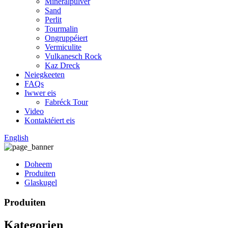
Mineralpulver
Sand
Perlit
Tourmalin
Ongruppéiert
Vermiculite
Vulkanesch Rock
Kaz Dreck
Neiegkeeten
FAQs
Iwwer eis
Fabréck Tour
Video
Kontaktéiert eis
English
Doheem
Produiten
Glaskugel
Produiten
Kategorien