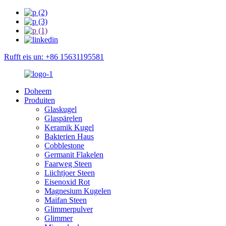
Rufft eis un: +86 15631195581
Doheem
Produiten
Glaskugel
Glaspärelen
Keramik Kugel
Bakterien Haus
Cobblestone
Germanit Flakelen
Faarweg Steen
Liichtjoer Steen
Eisenoxid Rot
Magnesium Kugelen
Maifan Steen
Glimmerpulver
Glimmer