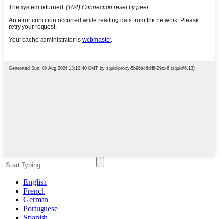
English
French
German
Portuguese
Spanish