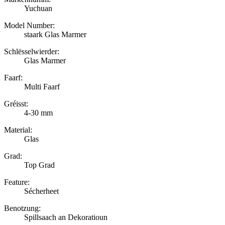
Yuchuan
Model Number:
staark Glas Marmer
Schlësselwierder:
Glas Marmer
Faarf:
Multi Faarf
Gréisst:
4-30 mm
Material:
Glas
Grad:
Top Grad
Feature:
Sécherheet
Benotzung:
Spillsaach an Dekoratioun