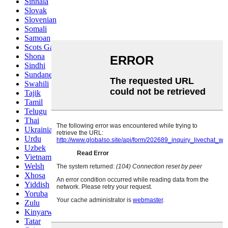
Sinhala
Slovak
Slovenian
Somali
Samoan
Scots Gaelic
Shona
Sindhi
Sundanese
Swahili
Tajik
Tamil
Telugu
Thai
Ukrainian
Urdu
Uzbek
Vietnamese
Welsh
Xhosa
Yiddish
Yoruba
Zulu
Kinyarwanda
Tatar