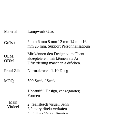
Material
Lampwork Glas
5 mm 6 mm 8 mm 12 mm 14 mm 16
Gréisst
mm 25 mm, Support Personnalisatioun
Mir kënnen den Design vum Client
OEM,
akzeptéieren, mir kënnen als Är
ODM
Ufuerderung maachen a drécken.
Prouf Zäit
Normalerweis 1-10 Deeg
MOQ
500 Stéck / Stéck
1.beautiful Design, eenzegaarteg
Formen
Main
2. realistesch visuell Sënn
Virdeel
3.factory direkt verkafen
4. gutt no-Verkaf Service