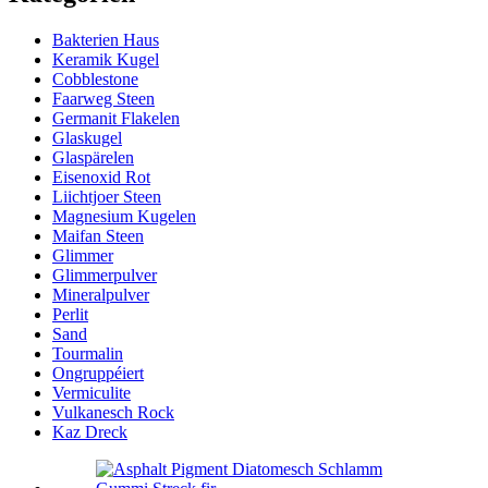
Bakterien Haus
Keramik Kugel
Cobblestone
Faarweg Steen
Germanit Flakelen
Glaskugel
Glaspärelen
Eisenoxid Rot
Liichtjoer Steen
Magnesium Kugelen
Maifan Steen
Glimmer
Glimmerpulver
Mineralpulver
Perlit
Sand
Tourmalin
Ongruppéiert
Vermiculite
Vulkanesch Rock
Kaz Dreck