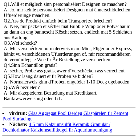
Q1.Will et méiglech sinn personaliséiert Designen ze maachen?
A: Jo, mir kéinte personaliséiert Designen mat ënnerschiddlechen 
Ufuerderunge maachen.
Q2.Ass de Produkt einfach beim Transport ze briechen?
A: Nee, mir packen et sécher mat Bubble Wrap oder Polyschaum 
an dann an eng bannescht Këscht setzen, endlech mat 5 Schichten 
aus Kartong.
Q3.Wéi schéckt?
A: Mir verschécken normalerweis mam Mier, Fliger oder Express, 
hänkt vu verschiddenen Ufuerderungen of, mir recommandéieren 
de vernünftegste Wee fir Är Bestellung ze verschécken.
Q4.Sinn Echantillon gratis?
A: sécher, Probe ass gratis, awer d'Verschécken ass verrechent.
Q5.How laang dauert et fir Proben ze bidden?
A: Normalerweis ginn d'Proben ongeféier 1-10 Deeg ugebueden.
Q6.Wéi bezuelen?
A: Mir akzeptéieren Bezuelung mat Kreditkaart, 
Bankiwwerweisung oder T/T.
virdrun:
Glas Aggregat Pool fäerdeg Glaspärelen fir Zement
Pool Surfacing
Nächste:
4-5 mm Kalziumsulfit Keramik Granulär /
Dechlorinator Kalziumsulfitkugel fir Aquariumreinigung