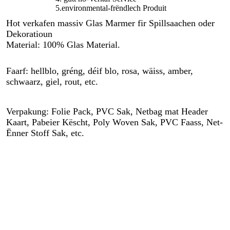
5.environmental-frëndlech Produit
Hot verkafen massiv Glas Marmer fir Spillsaachen oder 
Dekoratioun
Material: 100% Glas Material.
Faarf: hellblo, gréng, déif blo, rosa, wäiss, amber, 
schwaarz, giel, rout, etc.
Verpakung: Folie Pack, PVC Sak, Netbag mat Header 
Kaart, Pabeier Këscht, Poly Woven Sak, PVC Faass, Net-
Ënner Stoff Sak, etc.