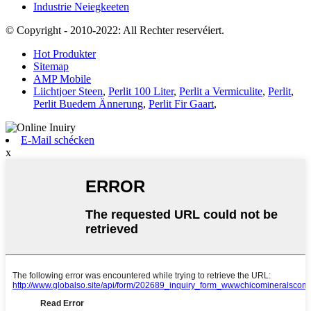
Industrie Neiegkeeten
© Copyright - 2010-2022: All Rechter reservéiert.
Hot Produkter
Sitemap
AMP Mobile
Liichtjoer Steen
,
Perlit 100 Liter
,
Perlit a Vermiculite
,
Perlit
,
Perlit Buedem Ännerung
,
Perlit Fir Gaart
,
E-Mail schécken
x