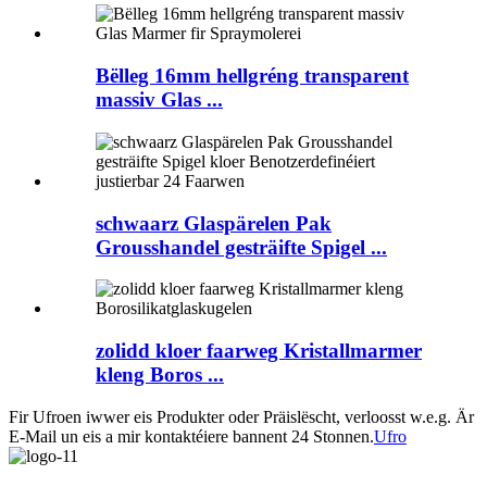
Bëlleg 16mm hellgréng transparent
massiv Glas ...
schwaarz Glaspärelen Pak
Grousshandel gesträifte Spigel ...
zolidd kloer faarweg Kristallmarmer
kleng Boros ...
Fir Ufroen iwwer eis Produkter oder Präislëscht, verloosst w.e.g. Är
E-Mail un eis a mir kontaktéiere bannent 24 Stonnen.
Ufro