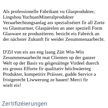
Als professionelle Fabrikant vu Glasprodukter, 
Lingshou Yuchuan
Mineralprodukter 
Veraarbechtungsanlag ass spezialiséiert fir all Zorte 
vu Glasmarmer, Glaspärelen an aner speziell Form 
Glasware ze produzéieren. besicht eis Fabréck an 
der nächster Zukunft fir weider Zesummenaarbecht.
D'Zil vun eis ass eng laang Zäit Win-Win 
Zesummenaarbecht mat Clienten op der ganzer 
Welt op der Basis vu géigesäitege Virdeel duerch 
eis grouss Efforte fir qualitativ héichwäerteg 
Produkter, kompetitiv Präisser, gudde Service a 
fristgerecht Liwwerung ze bauen! Merci fir
wielt eis!
Zertifizéierungen