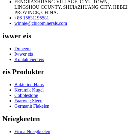
FENGJIAZHUANG VILLAGE, CIYU TOWN,
LINGSHOU COUNTY, SHIJIAZHUANG CITY, HEBEI
PROVINCE, CHINA.
+86 15631195581
winnie@chicominerals.com
iwwer eis
Doheem
Iwwer eis
Kontaktéiert eis
eis Produkter
Bakterien Haus
Keramik Kugel
Cobblestone
Faarweg Steen
Germanit Flakelen
Neiegkeeten
Firma Neiegkeeten