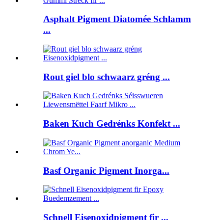
Asphalt Pigment Diatomée Schlamm
...
Rout giel blo schwaarz gréng ...
Baken Kuch Gedrénks Konfekt ...
Basf Organic Pigment Inorga...
Schnell Eisenoxidpigment fir ...