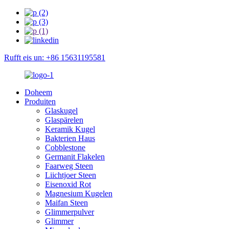
Rufft eis un: +86 15631195581
Doheem
Produiten
Glaskugel
Glaspärelen
Keramik Kugel
Bakterien Haus
Cobblestone
Germanit Flakelen
Faarweg Steen
Liichtjoer Steen
Eisenoxid Rot
Magnesium Kugelen
Maifan Steen
Glimmerpulver
Glimmer