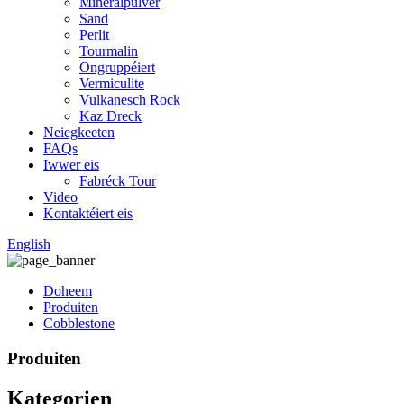
Mineralpulver
Sand
Perlit
Tourmalin
Ongruppéiert
Vermiculite
Vulkanesch Rock
Kaz Dreck
Neiegkeeten
FAQs
Iwwer eis
Fabréck Tour
Video
Kontaktéiert eis
English
Doheem
Produiten
Cobblestone
Produiten
Kategorien