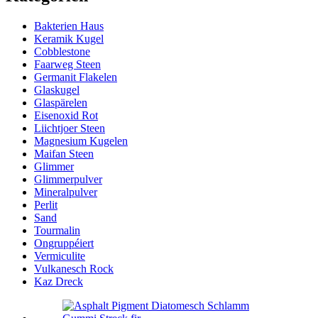
Bakterien Haus
Keramik Kugel
Cobblestone
Faarweg Steen
Germanit Flakelen
Glaskugel
Glaspärelen
Eisenoxid Rot
Liichtjoer Steen
Magnesium Kugelen
Maifan Steen
Glimmer
Glimmerpulver
Mineralpulver
Perlit
Sand
Tourmalin
Ongruppéiert
Vermiculite
Vulkanesch Rock
Kaz Dreck