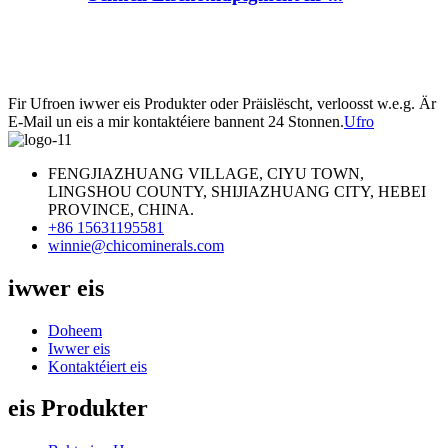
Fir Ufroen iwwer eis Produkter oder Präislëscht, verloosst w.e.g. Är
E-Mail un eis a mir kontaktéiere bannent 24 Stonnen.
Ufro
FENGJIAZHUANG VILLAGE, CIYU TOWN,
LINGSHOU COUNTY, SHIJIAZHUANG CITY, HEBEI
PROVINCE, CHINA.
+86 15631195581
winnie@chicominerals.com
iwwer eis
Doheem
Iwwer eis
Kontaktéiert eis
eis Produkter