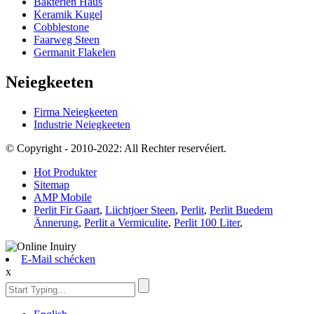
Bakterien Haus
Keramik Kugel
Cobblestone
Faarweg Steen
Germanit Flakelen
Neiegkeeten
Firma Neiegkeeten
Industrie Neiegkeeten
© Copyright - 2010-2022: All Rechter reservéiert.
Hot Produkter
Sitemap
AMP Mobile
Perlit Fir Gaart
,
Liichtjoer Steen
,
Perlit
,
Perlit Buedem
Ännerung
,
Perlit a Vermiculite
,
Perlit 100 Liter
,
E-Mail schécken
x