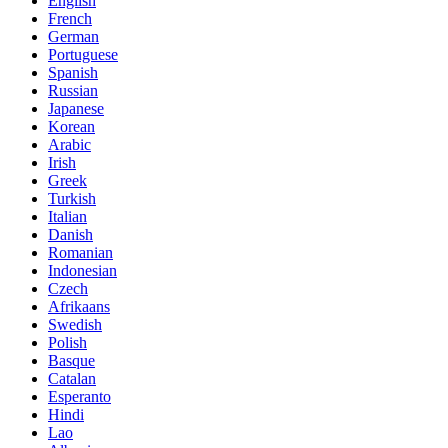
English
French
German
Portuguese
Spanish
Russian
Japanese
Korean
Arabic
Irish
Greek
Turkish
Italian
Danish
Romanian
Indonesian
Czech
Afrikaans
Swedish
Polish
Basque
Catalan
Esperanto
Hindi
Lao