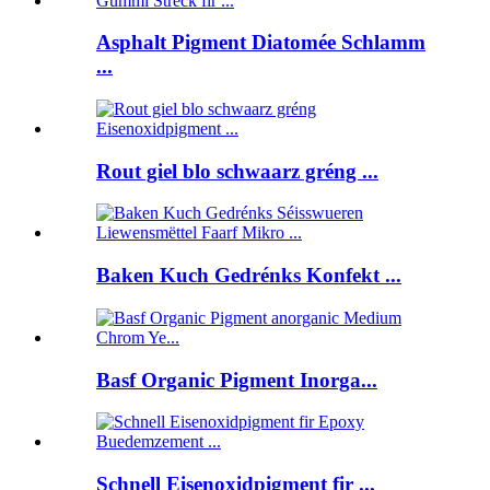
Asphalt Pigment Diatomée Schlamm
...
Rout giel blo schwaarz gréng ...
Baken Kuch Gedrénks Konfekt ...
Basf Organic Pigment Inorga...
Schnell Eisenoxidpigment fir ...